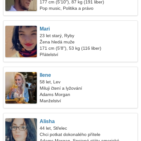
177 cm (5'10"), 87 kg (191 liber)
Pop music, Politika a právo
Mari
23 let starý, Ryby
Žena hledá muže
171 cm (5'8"), 53 kg (116 liber)
Přátelství
Ilene
58 let, Lev
Miluji čtení a lyžování
Adams Morgan
Manželství
Alisha
44 let, Střelec
Chci potkat dokonalého přítele
Adams Morgan, Spojené státy americké