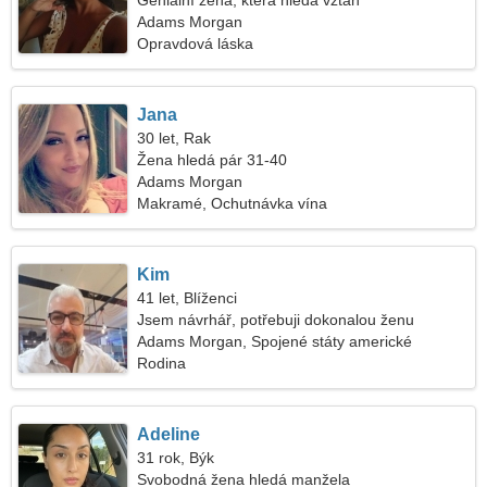
Geniální žena, která hledá vztah
Adams Morgan
Opravdová láska
Jana
30 let, Rak
Žena hledá pár 31-40
Adams Morgan
Makramé, Ochutnávka vína
Kim
41 let, Blíženci
Jsem návrhář, potřebuji dokonalou ženu
Adams Morgan, Spojené státy americké
Rodina
Adeline
31 rok, Býk
Svobodná žena hledá manžela