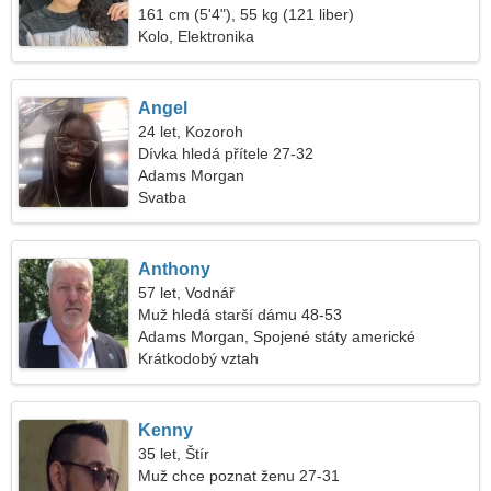
161 cm (5'4"), 55 kg (121 liber)
Kolo, Elektronika
Angel
24 let, Kozoroh
Dívka hledá přítele 27-32
Adams Morgan
Svatba
Anthony
57 let, Vodnář
Muž hledá starší dámu 48-53
Adams Morgan, Spojené státy americké
Krátkodobý vztah
Kenny
35 let, Štír
Muž chce poznat ženu 27-31