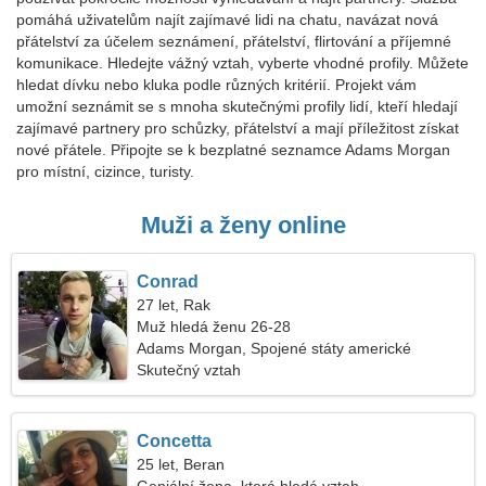
pomáhá uživatelům najít zajímavé lidi na chatu, navázat nová
přátelství za účelem seznámení, přátelství, flirtování a příjemné
komunikace. Hledejte vážný vztah, vyberte vhodné profily. Můžete
hledat dívku nebo kluka podle různých kritérií. Projekt vám
umožní seznámit se s mnoha skutečnými profily lidí, kteří hledají
zajímavé partnery pro schůzky, přátelství a mají příležitost získat
nové přátele. Připojte se k bezplatné seznamce Adams Morgan
pro místní, cizince, turisty.
Muži a ženy online
Conrad
27 let, Rak
Muž hledá ženu 26-28
Adams Morgan, Spojené státy americké
Skutečný vztah
Concetta
25 let, Beran