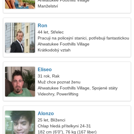
Ahwatukee Foothills Village
Manželství
Ron
44 let, Střelec
Pracuji na policejní stanici, potřebuji fantastickou
ženu
Ahwatukee Foothills Village
Krátkodobý vztah
Eliseo
31 rok, Rak
Muž chce poznat ženu
Ahwatukee Foothills Village, Spojené státy
americké
Videohry, Powerlifting
Alonzo
25 let, Blíženci
Chlap hledá přítelkyni 24-31
182 cm (6'0"), 76 kg (167 liber)