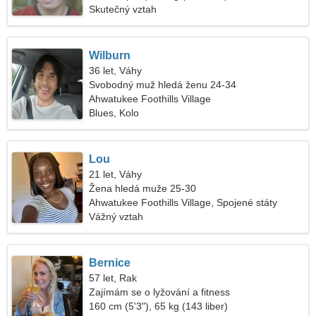
Skutečný vztah
Wilburn
36 let, Váhy
Svobodný muž hledá ženu 24-34
Ahwatukee Foothills Village
Blues, Kolo
Lou
21 let, Váhy
Žena hledá muže 25-30
Ahwatukee Foothills Village, Spojené státy
americké
Vážný vztah
Bernice
57 let, Rak
Zajímám se o lyžování a fitness
160 cm (5'3"), 65 kg (143 liber)