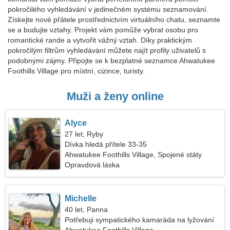
pokročilého vyhledávání v jedinečném systému seznamování.
Získejte nové přátele prostřednictvím virtuálního chatu, seznamte
se a budujte vztahy. Projekt vám pomůže vybrat osobu pro
romantické rande a vytvořit vážný vztah. Díky praktickým
pokročilým filtrům vyhledávání můžete najít profily uživatelů s
podobnými zájmy. Připojte se k bezplatné seznamce Ahwatukee
Foothills Village pro místní, cizince, turisty.
Muži a ženy online
Alyce
27 let, Ryby
Dívka hledá přítele 33-35
Ahwatukee Foothills Village, Spojené státy
americké
Opravdová láska
Michelle
40 let, Panna
Potřebuji sympatického kamaráda na lyžování