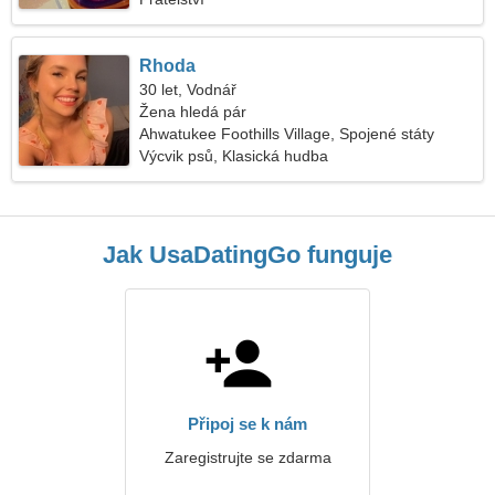
Rhoda
30 let, Vodnář
Žena hledá pár
Ahwatukee Foothills Village, Spojené státy
americké
Výcvik psů, Klasická hudba
Jak UsaDatingGo funguje
Připoj se k nám
Zaregistrujte se zdarma