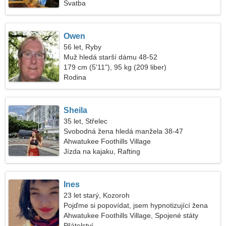
Svatba
Owen
56 let, Ryby
Muž hledá starší dámu 48-52
179 cm (5'11"), 95 kg (209 liber)
Rodina
Sheila
35 let, Střelec
Svobodná žena hledá manžela 38-47
Ahwatukee Foothills Village
Jízda na kajaku, Rafting
Ines
23 let starý, Kozoroh
Pojďme si popovídat, jsem hypnotizující žena
Ahwatukee Foothills Village, Spojené státy
americké
Přátelství