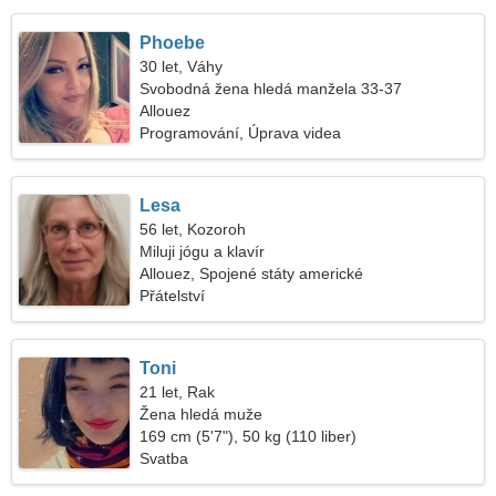
Phoebe
30 let, Váhy
Svobodná žena hledá manžela 33-37
Allouez
Programování, Úprava videa
Lesa
56 let, Kozoroh
Miluji jógu a klavír
Allouez, Spojené státy americké
Přátelství
Toni
21 let, Rak
Žena hledá muže
169 cm (5'7"), 50 kg (110 liber)
Svatba