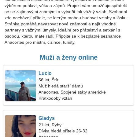
výběrem pohlaví, věku a zájmů. Projekt vám umožňuje spřátelit
se se zajímavými známými a vytvořit tak vážný vztah. Svobodní
zde nacházejí přítele, se kterým mohou budovat vztahy a lásku.
Stránka pomáhá navazovat nové známosti a najít vhodné
partnery s vážnými úmysly. Ideální pro přátelství a setkání s
osobou, kterou máte rádi. Připojte se k bezplatné seznamce
Anacortes pro místní, cizince, turisty.
Muži a ženy online
Lucio
56 let, Štír
Muž hledá starší dámu
Anacortes, Spojené státy americké
Krátkodobý vztah
Gladys
21 let, Ryby
Dívka hledá přítele 26-32