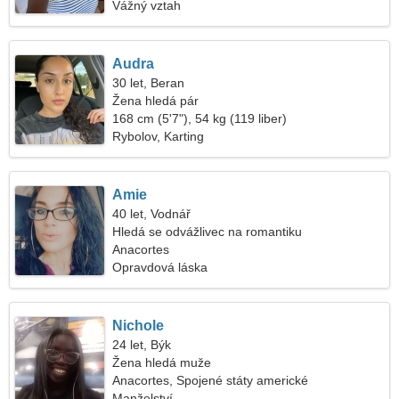
Vážný vztah
Audra
30 let, Beran
Žena hledá pár
168 cm (5'7"), 54 kg (119 liber)
Rybolov, Karting
Amie
40 let, Vodnář
Hledá se odvážlivec na romantiku
Anacortes
Opravdová láska
Nichole
24 let, Býk
Žena hledá muže
Anacortes, Spojené státy americké
Manželství