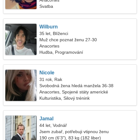
Anacortes
Svatba
Wilburn
35 let, Blíženci
Muž chce poznat ženu 27-30
Anacortes
Hudba, Programování
Nicole
31 rok, Rak
Svobodná žena hledá manžela 36-38
Anacortes, Spojené státy americké
Kulturistika, Silový trénink
Jamal
44 let, Vodnář
Jsem zubař, potřebuji vtipnou ženu
190 cm (6'3"), 83 kg (182 liber)