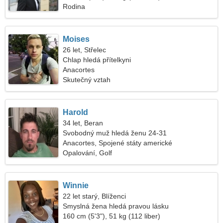
Rodina
Moises
26 let, Střelec
Chlap hledá přítelkyni
Anacortes
Skutečný vztah
Harold
34 let, Beran
Svobodný muž hledá ženu 24-31
Anacortes, Spojené státy americké
Opalování, Golf
Winnie
22 let starý, Blíženci
Smyslná žena hledá pravou lásku
160 cm (5'3"), 51 kg (112 liber)