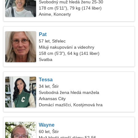
Svobodný muž hledá ženu 25-30
178 cm (5'11"), 79 kg (174 liber)
Anime, Koncerty
Pat
57 let, Střelec
Miluji nakupování a videohry
158 cm (5'3"), 64 kg (141 liber)
Svatba
Tessa
34 let, Štír
Svobodná žena hledá manžela
Arkansas City
Domácí mazlíčci, Kostýmová hra
Wayne
60 let, Štír
Muž hledá starší dámu 52-56