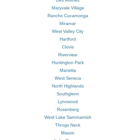
Des Moines
Maryvale Village
Rancho Cucamonga
Miramar
West Valley City
Hartford
Clovis
Riverview
Huntington Park
Marietta
West Seneca
North Highlands
Southglenn
Lynnwood
Rosenberg
West Lake Sammamish
Throgs Neck
Mason