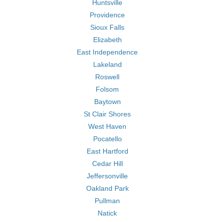
Huntsville
Providence
Sioux Falls
Elizabeth
East Independence
Lakeland
Roswell
Folsom
Baytown
St Clair Shores
West Haven
Pocatello
East Hartford
Cedar Hill
Jeffersonville
Oakland Park
Pullman
Natick