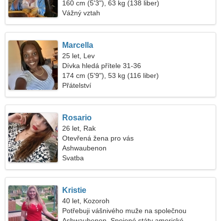
160 cm (5'3"), 63 kg (138 liber)
Vážný vztah
Marcella
25 let, Lev
Dívka hledá přítele 31-36
174 cm (5'9"), 53 kg (116 liber)
Přátelství
Rosario
26 let, Rak
Otevřená žena pro vás
Ashwaubenon
Svatba
Kristie
40 let, Kozoroh
Potřebuji vášnivého muže na společnou
procházku
Ashwaubenon, Spojené státy americké