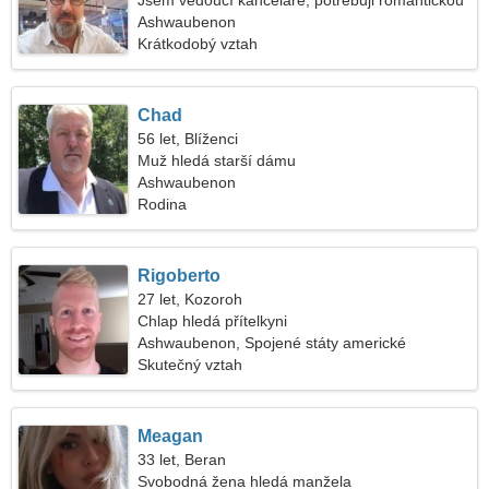
Jsem vedoucí kanceláře, potřebuji romantickou
ženu
Ashwaubenon
Krátkodobý vztah
Chad
56 let, Blíženci
Muž hledá starší dámu
Ashwaubenon
Rodina
Rigoberto
27 let, Kozoroh
Chlap hledá přítelkyni
Ashwaubenon, Spojené státy americké
Skutečný vztah
Meagan
33 let, Beran
Svobodná žena hledá manžela