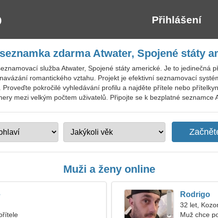
Přihlášení
 seznamka zdarma Atwater, Spojené státy a
eznamovací služba Atwater, Spojené státy americké. Je to jedinečná pří
ro navázání romantického vztahu. Projekt je efektivní seznamovací sys
e. Proveďte pokročilé vyhledávání profilu a najděte přítele nebo přítel
nery mezi velkým počtem uživatelů. Připojte se k bezplatné seznamce Atw
Muži a ženy online
e
Rodrigo
32 let, Kozo
řítele
Muž chce po