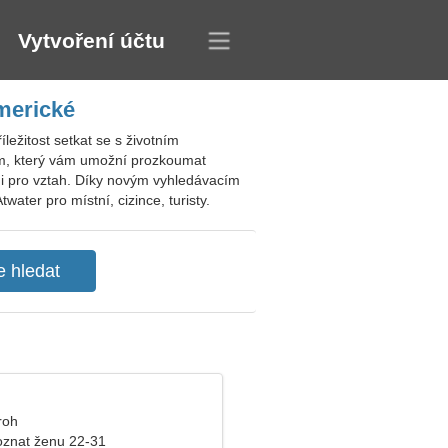
Vytvoření účtu
merické
ležitost setkat se s životním
tém, který vám umožní prozkoumat
kyni pro vztah. Díky novým vyhledávacím
ater pro místní, cizince, turisty.
roh
znat ženu 22-31