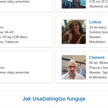
jené státy americké
178 cm (5'11
Skutečný vz
Leticia
nci
23 let starý,
pár 34-40
Svůdná žena
, 63 kg (138 liber)
Atwater
ra, Zdatnost
Manželství
Clement
45 let, Blíže
enu
Pracuji v k
jené státy americké
Atwater, Sp
Krátkodobý 
Jak UsaDatingGo funguje