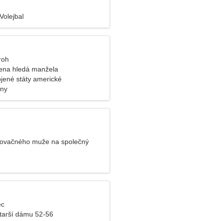
 Volejbal
roh
ena hledá manžela
ojené státy americké
iny
ovačného muže na společný
ec
tarší dámu 52-56