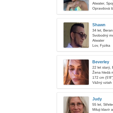
Atwater, Spo
Opravdová l
Shawn
34 let, Beran
Svobodný mu
Atwater
Lov, Fyzika
Beverley
22 let starý,
Žena hledá 
172 cm (5'8")
Vážný vztah
Judy
55 let, Střele
Miluji klavír