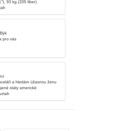
"), 93 kg (205 liber)
tah
 Býk
 pro vás
nci
anceláři a hledám úžasnou ženu
ojené státy americké
vztah