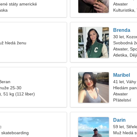
jené státy americké
Atwater
áska
Kulturistika,
Brenda
30 let, Kozo
ž hledá ženu
Svobodná ž
Atwater, Sp
Atletika, Děj
Maribel
 Beran
41 let, Váhy
muže 25-30
Hledám pan
, 51 kg (112 liber)
výlet
Atwater
Přátelství
Darin
c
59 let, Střel
 a skateboarding
Muž hledá s