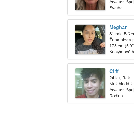
Atwater, Spo
Svatba
Meghan
31 rok, Blíže
Žena hledá 
173 cm (5'9")
Kostýmová h
Cliff
24 let, Rak
Muž hledá ž
Atwater, Spo
Rodina