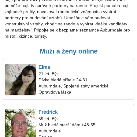
pomůže najít ty správné partnery na rande. Projekt pomáhá najít
zajímavé profily, navazovat romantické známosti a vybírat
partnery pro budování vztahů. Umožňuje vám budovat
konstruktivní vztahy, chodit na rande a vybírat ideální kandidáty
na manželství. Připojte se k bezplatné seznamce Auburndale pro
místní, cizince, turisty.
Muži a ženy online
Elma
21 let, Býk
Dívka hledá přítele 24-31
Auburndale, Spojené státy americké
Opravdová láska
Fredrick
59 let, Býk
Muž hledá starší dámu 48-55
Auburndale