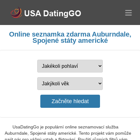
Online seznamka zdarma Auburndale,
Spojené státy americké
UsaDatingGo je populární online seznamovací služba
Auburndale, Spojené státy americké. Tento projekt vám pomůže
najít pár pro vážný vztah a flirtování. Použití různých filtrů vám