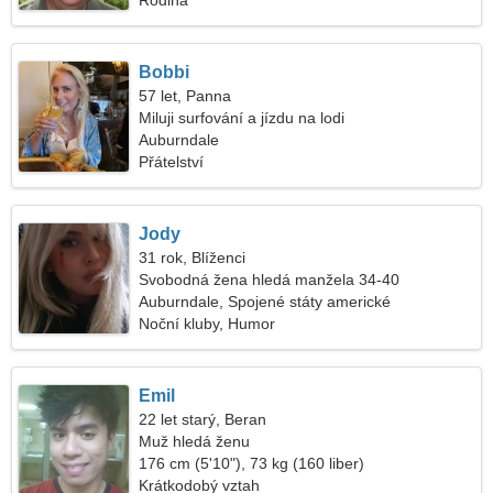
Rodina
Bobbi
57 let, Panna
Miluji surfování a jízdu na lodi
Auburndale
Přátelství
Jody
31 rok, Blíženci
Svobodná žena hledá manžela 34-40
Auburndale, Spojené státy americké
Noční kluby, Humor
Emil
22 let starý, Beran
Muž hledá ženu
176 cm (5'10"), 73 kg (160 liber)
Krátkodobý vztah