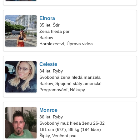
Elnora
35 let, Štír
Žena hledá pár
Bartow
Horolezectví, Úprava videa
Celeste
34 let, Ryby
Svobodná žena hledá manžela
Bartow, Spojené státy americké
Programování, Nákupy
Monroe
36 let, Ryby
Svobodný muž hledá ženu 26-32
181 cm (6'0"), 88 kg (194 liber)
Šipky, Venčení psa