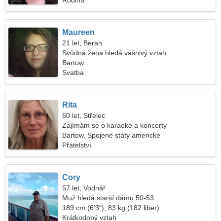
Rodina
Maureen
21 let, Beran
Svůdná žena hledá vášnivý vztah
Bartow
Svatba
Rita
60 let, Střelec
Zajímám se o karaoke a koncerty
Bartow, Spojené státy americké
Přátelství
Cory
57 let, Vodnář
Muž hledá starší dámu 50-53
189 cm (6'3"), 83 kg (182 liber)
Krátkodobý vztah