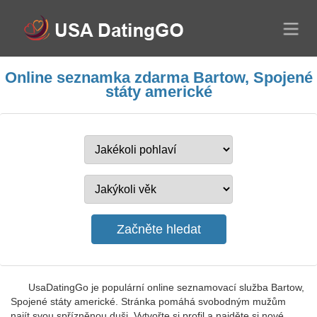
Online seznamka zdarma Bartow, Spojené
státy americké
UsaDatingGo je populární online seznamovací služba Bartow,
Spojené státy americké. Stránka pomáhá svobodným mužům
najít svou spřízněnou duši. Vytvořte si profil a najděte si nové