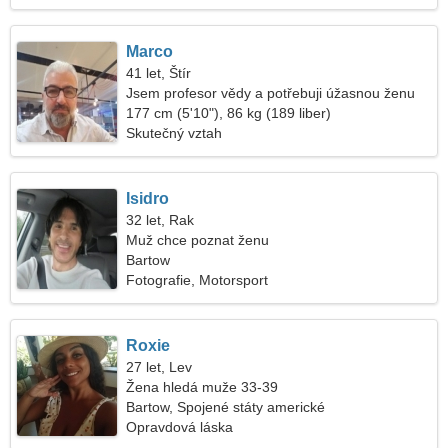
Marco
41 let, Štír
Jsem profesor vědy a potřebuji úžasnou ženu
177 cm (5'10"), 86 kg (189 liber)
Skutečný vztah
Isidro
32 let, Rak
Muž chce poznat ženu
Bartow
Fotografie, Motorsport
Roxie
27 let, Lev
Žena hledá muže 33-39
Bartow, Spojené státy americké
Opravdová láska