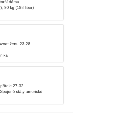
tarší dámu
), 90 kg (198 liber)
znat ženu 23-28
anika
přítele 27-32
 Spojené státy americké