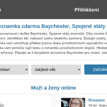
Přihlášení
eznamka zdarma Baychester, Spojené státy
seznamovací služba Baychester, Spojené státy americké. Díky mnoha fil
ení, identifikaci lidí, nalezení svého ideálního partnera. Budujte vztahy
ánka vám umožňuje přilákat pravou lásku prostřednictvím speciálního
ránka vám pomůže najít lásku a romantiku prostřednictvím dopisů. Hled
 vyhovují. Připojte se k bezplatné seznamce Baychester pro místní, cizin
Muži a ženy online
Roseann
Štír
33 let, Vodn