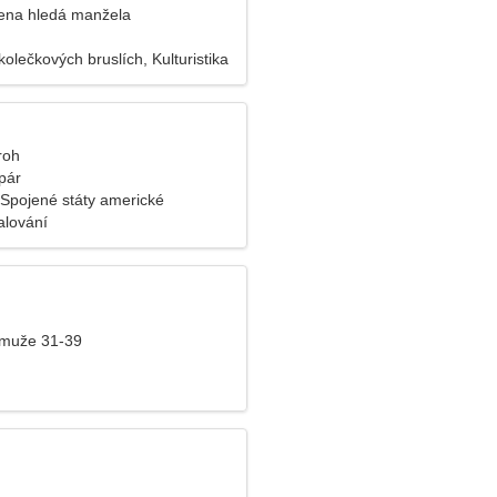
ena hledá manžela
kolečkových bruslích, Kulturistika
roh
pár
 Spojené státy americké
alování
 muže 31-39