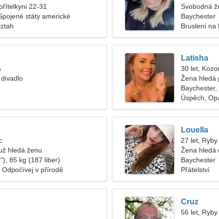
přítelkyni 22-31
Svobodná ž
Spojené státy americké
Baychester
vztah
Bruslení na 
Latisha
a
30 let, Kozo
a divadlo
Žena hledá 
Baychester,
Úspěch, Op
Louella
c
27 let, Ryby
ž hledá ženu
Žena hledá
), 85 kg (187 liber)
Baychester
 Odpočívej v přírodě
Přátelství
Cruz
56 let, Ryby