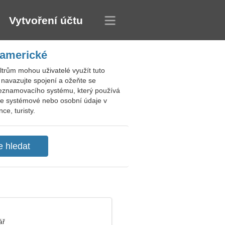
Vytvoření účtu
 americké
trům mohou uživatelé využít tuto
, navazujte spojení a ožeňte se
 seznamovacího systému, který používá
ejte systémové nebo osobní údaje v
ce, turisty.
ář