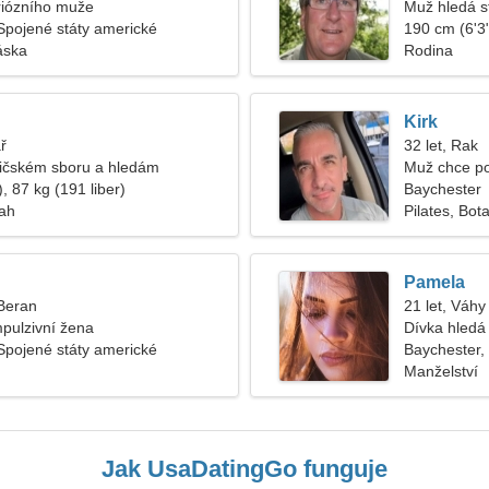
eriózního muže
Muž hledá s
Spojené státy americké
190 cm (6'3"
áska
Rodina
Kirk
ř
32 let, Rak
sičském sboru a hledám
Muž chce po
ženu
, 87 kg (191 liber)
Baychester
tah
Pilates, Bot
Pamela
 Beran
21 let, Váhy
mpulzivní žena
Dívka hledá 
Spojené státy americké
Baychester,
Manželství
Jak UsaDatingGo funguje