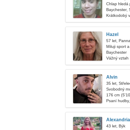
Chlap hledá 
Baychester, 
Krátkodobý 
Hazel
57 let, Pann
Miluji sport 
Baychester
Vážný vztah
Alvin
35 let, Střele
Svobodný mu
176 cm (5'10"
Psaní hudby,
Alexandria
43 let, Býk