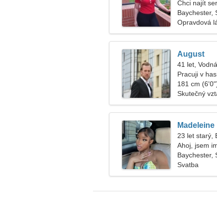
Chci najít s
Baychester, 
Opravdová l
August
41 let, Vodná
Pracuji v ha
neobvyklou 
181 cm (6'0")
Skutečný vz
Madeleine
23 let starý,
Ahoj, jsem i
Baychester, 
Svatba