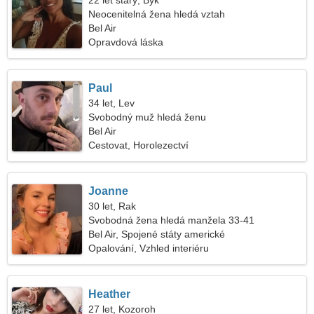
22 let starý, Býk
Neocenitelná žena hledá vztah
Bel Air
Opravdová láska
Paul
34 let, Lev
Svobodný muž hledá ženu
Bel Air
Cestovat, Horolezectví
Joanne
30 let, Rak
Svobodná žena hledá manžela 33-41
Bel Air, Spojené státy americké
Opalování, Vzhled interiéru
Heather
27 let, Kozoroh