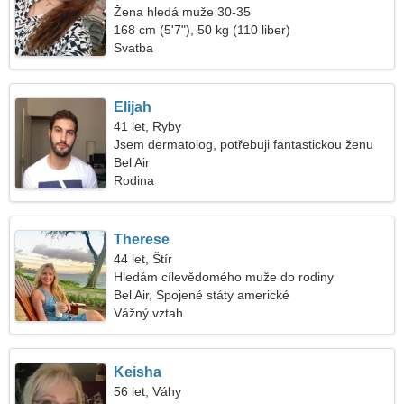
Žena hledá muže 30-35
168 cm (5'7"), 50 kg (110 liber)
Svatba
Elijah
41 let, Ryby
Jsem dermatolog, potřebuji fantastickou ženu
Bel Air
Rodina
Therese
44 let, Štír
Hledám cílevědomého muže do rodiny
Bel Air, Spojené státy americké
Vážný vztah
Keisha
56 let, Váhy