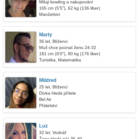
Miluji bowling a nakupování
165 cm (5'5"), 62 kg (136 liber)
Manželství
Marty
36 let, Blíženci
Muž chce poznat ženu 24-32
181 cm (6'0"), 80 kg (176 liber)
Turistika, Matematika
Mildred
25 let, Blíženci
Dívka hledá přítele
Bel Air
Přátelství
Luz
32 let, Vodnář
Žena hledá pár 35-40