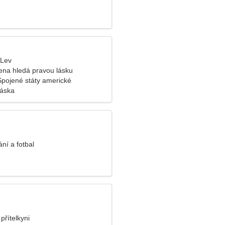
 Lev
žena hledá pravou lásku
Spojené státy americké
láska
ání a fotbal
přítelkyni