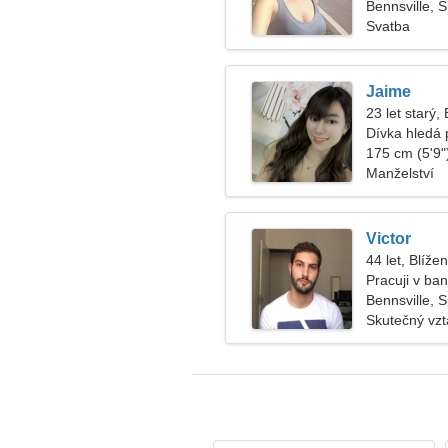
Bennsville, 
Svatba
Jaime
23 let starý,
Dívka hledá p
175 cm (5'9")
Manželství
Victor
44 let, Blížen
Pracuji v ba
Bennsville, 
Skutečný vz