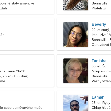
Spojené státy americké
Bennsville
vztah
Přátelství
Beverly
a
22 let starý,
pár
Impulzivní 
Bennsville, 
Opravdová 
Tanisha
55 let, Štír
znat ženu 26-30
Miluji surfov
, 75 kg (165 liber)
Bennsville
amé
Vážný vztah
Lamar
25 let, Ryby
edle sebe usměvavého muže
Chlap hledá 