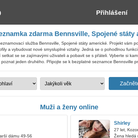
Přihlášení
eznamka zdarma Bennsville, Spojené státy
seznamovací služba Bennsville, Spojené státy americké. Projekt vám p
ofily a vybudovat nové smysluplné vztahy. Jedná se o pohodlnou funkc
etkat se se zajímavými uživateli a pobavit se s přáteli. Vyberte si ka
poznat jeden druhého. Připojte se k bezplatné seznamce Bennsville pro 
Muži a ženy online
Shirley
27 let, Kozo
tarší dámu 49-56
Žena hledá