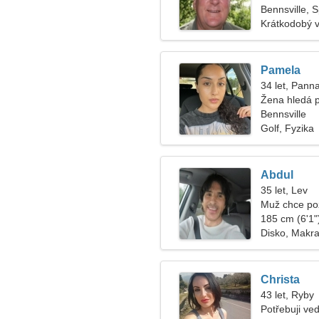
Bennsville, 
Krátkodobý 
Pamela
34 let, Pann
Žena hledá 
Bennsville
Golf, Fyzika
Abdul
35 let, Lev
Muž chce po
185 cm (6'1")
Disko, Makr
Christa
43 let, Ryby
Potřebuji v