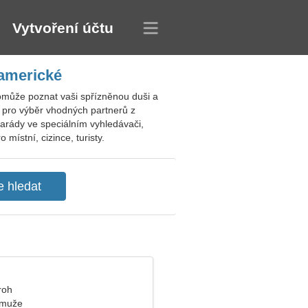
Vytvoření účtu
 americké
omůže poznat vaši spřízněnou duši a
i pro výběr vhodných partnerů z
marády ve speciálním vyhledávači,
místní, cizince, turisty.
roh
 muže