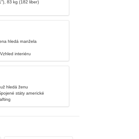
"), 83 kg (182 liber)
ena hledá manžela
 Vzhled interiéru
už hledá ženu
Spojené státy americké
afting