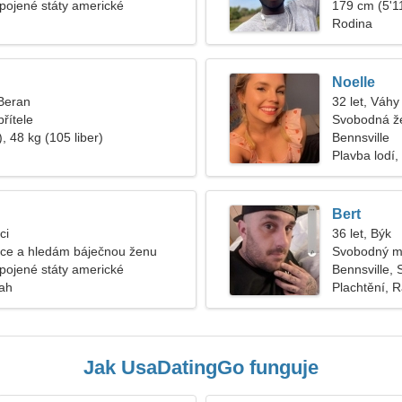
Spojené státy americké
179 cm (5'11
Rodina
Noelle
 Beran
32 let, Váhy
řítele
Svobodná ž
, 48 kg (105 liber)
Bennsville
Plavba lodí,
Bert
ci
36 let, Býk
nce a hledám báječnou ženu
Svobodný m
Spojené státy americké
Bennsville, 
tah
Plachtění, R
Jak UsaDatingGo funguje