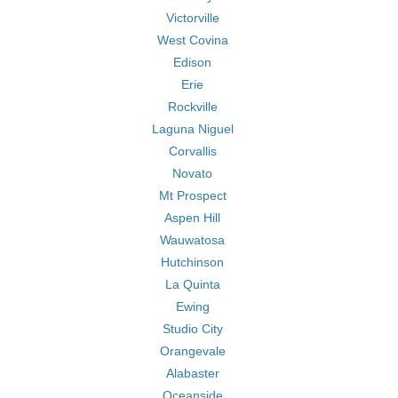
Victorville
West Covina
Edison
Erie
Rockville
Laguna Niguel
Corvallis
Novato
Mt Prospect
Aspen Hill
Wauwatosa
Hutchinson
La Quinta
Ewing
Studio City
Orangevale
Alabaster
Oceanside