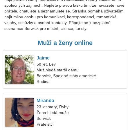
společných zájmech. Najděte pravou lásku tím, že navážete nové
přátele, chatujete a seznamujete se. Stránka pomáhá uživatelům
najít milou osobu pro komunikaci, korespondenci, romantické
vztahy, schůzky a osobní kontakty. Připojte se k bezplatné
seznamce Berwick pro místní, cizince, turisty.
Muži a ženy online
Jaime
58 let, Lev
Muž hledá starší dámu
Berwick, Spojené státy americké
Rodina
Miranda
23 let starý, Ryby
Žena hledá muže
Berwick
Přátelství