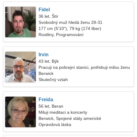
Fidel
36 let, Štír
Svobodný muž hledá ženu 28-31
177 cm (5'10"), 79 kg (174 liber)
Rostliny, Programování
Irvin
43 let, Býk
Pracuji na policejní stanici, potřebuji milou ženu
Berwick
Skutečný vztah
Freida
56 let, Beran
Miluji meditaci a koncerty
Berwick, Spojené státy americké
Opravdová láska