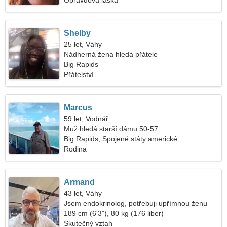
Opravdová láska
Shelby
25 let, Váhy
Nádherná žena hledá přátele
Big Rapids
Přátelství
Marcus
59 let, Vodnář
Muž hledá starší dámu 50-57
Big Rapids, Spojené státy americké
Rodina
Armand
43 let, Váhy
Jsem endokrinolog, potřebuji upřímnou ženu
189 cm (6'3"), 80 kg (176 liber)
Skutečný vztah