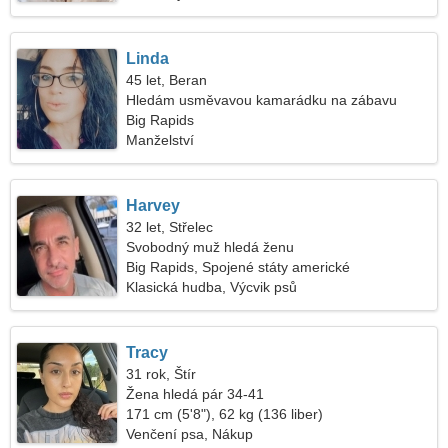
Linda
45 let, Beran
Hledám usměvavou kamarádku na zábavu
Big Rapids
Manželství
Harvey
32 let, Střelec
Svobodný muž hledá ženu
Big Rapids, Spojené státy americké
Klasická hudba, Výcvik psů
Tracy
31 rok, Štír
Žena hledá pár 34-41
171 cm (5'8"), 62 kg (136 liber)
Venčení psa, Nákup