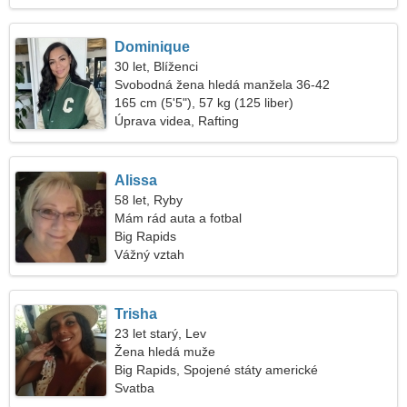
Dominique
30 let, Blíženci
Svobodná žena hledá manžela 36-42
165 cm (5'5"), 57 kg (125 liber)
Úprava videa, Rafting
Alissa
58 let, Ryby
Mám rád auta a fotbal
Big Rapids
Vážný vztah
Trisha
23 let starý, Lev
Žena hledá muže
Big Rapids, Spojené státy americké
Svatba