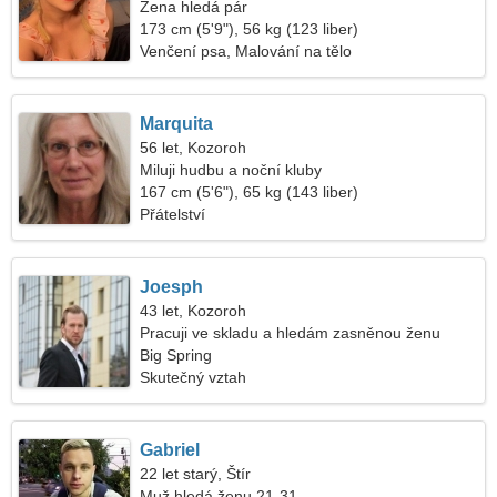
Žena hledá pár
173 cm (5'9"), 56 kg (123 liber)
Venčení psa, Malování na tělo
Marquita
56 let, Kozoroh
Miluji hudbu a noční kluby
167 cm (5'6"), 65 kg (143 liber)
Přátelství
Joesph
43 let, Kozoroh
Pracuji ve skladu a hledám zasněnou ženu
Big Spring
Skutečný vztah
Gabriel
22 let starý, Štír
Muž hledá ženu 21-31