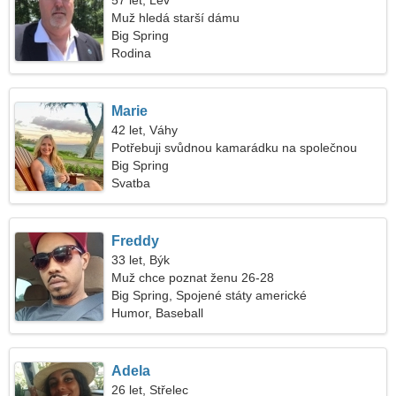
57 let, Lev
Muž hledá starší dámu
Big Spring
Rodina
Marie
42 let, Váhy
Potřebuji svůdnou kamarádku na společnou
procházku
Big Spring
Svatba
Freddy
33 let, Býk
Muž chce poznat ženu 26-28
Big Spring, Spojené státy americké
Humor, Baseball
Adela
26 let, Střelec