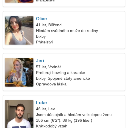
Manželství
Olive
41 let, Blíženci
Hledám svůdného muže do rodiny
Bixby
Přátelství
Jeri
57 let, Vodnář
Preferuji bowling a karaoke
Bixby, Spojené státy americké
Opravdová láska
Luke
46 let, Lev
Jsem důstojník a hledám velkolepou ženu
186 cm (6'2"), 89 kg (196 liber)
Krátkodobý vztah