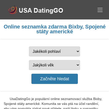
Online seznamka zdarma Bixby, Spojené
státy americké
UsaDatingGo je populární online seznamovací služba Bixby,
Spojené státy americké. Komunita se vás ptá na účel randění,
aby vám pomohla získat nové přátele, najít lásku a romantiku.