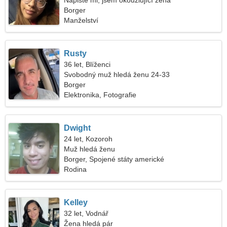
Napište mi, jsem okouzlující žena
Borger
Manželství
Rusty
36 let, Blíženci
Svobodný muž hledá ženu 24-33
Borger
Elektronika, Fotografie
Dwight
24 let, Kozoroh
Muž hledá ženu
Borger, Spojené státy americké
Rodina
Kelley
32 let, Vodnář
Žena hledá pár