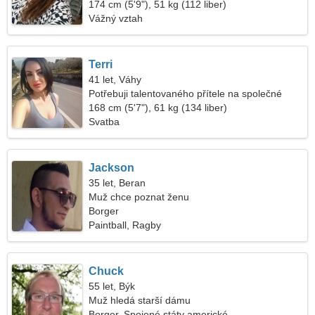
174 cm (5'9"), 51 kg (112 liber)
Vážný vztah
Terri
41 let, Váhy
Potřebuji talentovaného přítele na společné
vaření
168 cm (5'7"), 61 kg (134 liber)
Svatba
Jackson
35 let, Beran
Muž chce poznat ženu
Borger
Paintball, Ragby
Chuck
55 let, Býk
Muž hledá starší dámu
Borger, Spojené státy americké