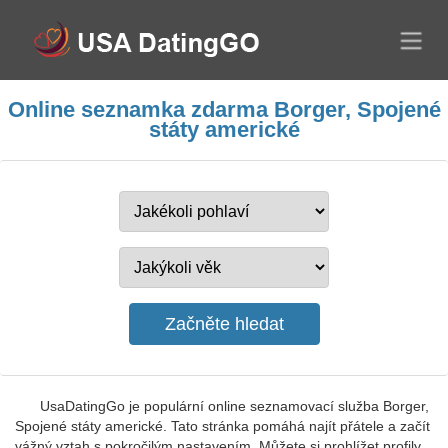
Online seznamka zdarma Borger, Spojené
státy americké
UsaDatingGo je populární online seznamovací služba Borger,
Spojené státy americké. Tato stránka pomáhá najít přátele a začít
vážný vztah s pokročilým nastavením. Můžete si prohlížet profily,