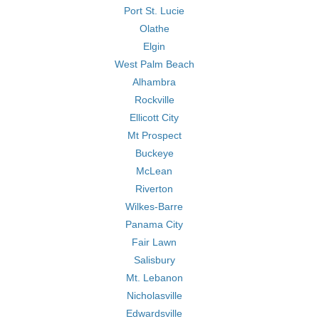
Port St. Lucie
Olathe
Elgin
West Palm Beach
Alhambra
Rockville
Ellicott City
Mt Prospect
Buckeye
McLean
Riverton
Wilkes-Barre
Panama City
Fair Lawn
Salisbury
Mt. Lebanon
Nicholasville
Edwardsville