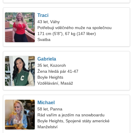
Traci
43 let, Váhy
Potřebuji vděčného muže na společnou
procházku
171 cm (5'8"), 67 kg (147 liber)
Svatba
Gabriela
35 let, Kozoroh
Žena hledá pár 41-47
Boyle Heights
Vzdělávání, Masáž
Michael
58 let, Panna
Rád vařím a jezdím na snowboardu
Boyle Heights, Spojené státy americké
Manželství