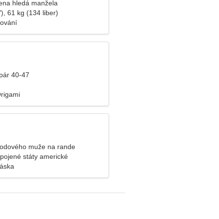
ena hledá manžela
), 61 kg (134 liber)
lování
pár 40-47
Origami
odového muže na rande
Spojené státy americké
láska