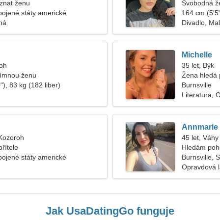
znat ženu
Svobodná ž
Spojené státy americké
164 cm (5'5"
ná
Divadlo, Ma
Michelle
roh
35 let, Býk
římnou ženu
Žena hledá 
), 83 kg (182 liber)
Burnsville
Literatura, 
Annmarie
 Kozoroh
45 let, Váhy
řítele
Hledám poh
Spojené státy americké
Burnsville, 
Opravdová 
Jak UsaDatingGo funguje