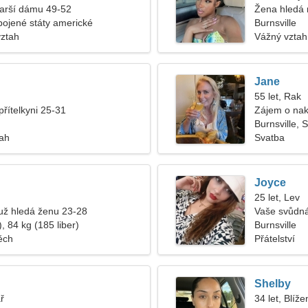
tarší dámu 49-52
Žena hledá
Spojené státy americké
Burnsville
vztah
Vážný vztah
Jane
55 let, Rak
přítelkyni 25-31
Zájem o nak
Burnsville, 
tah
Svatba
Joyce
25 let, Lev
ž hledá ženu 23-28
Vaše svůdn
, 84 kg (185 liber)
Burnsville
ěch
Přátelství
Shelby
ř
34 let, Blíže