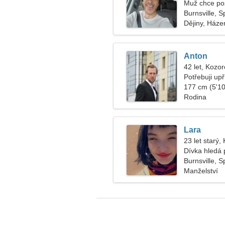
Muž chce po
Burnsville, 
Dějiny, Háze
Anton
42 let, Kozo
Potřebuji up
177 cm (5'10"
Rodina
Lara
23 let starý,
Dívka hledá p
Burnsville, 
Manželství