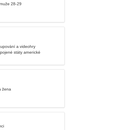
 muže 28-29
upování a videohry
Spojené státy americké
á žena
nci