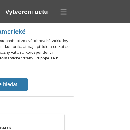
Vytvoření účtu
 americké
mu chatu si ze své obrovské základny
í komunikaci, najít přítele a setkat se
 vážný vztah a korespondenci.
romantické vztahy. Připojte se k
, Beran