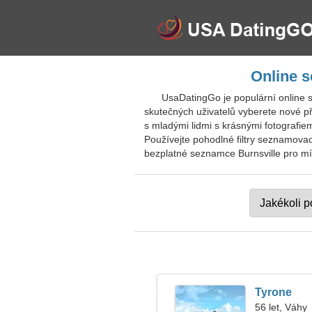
Online s
UsaDatingGo je populární online 
skutečných uživatelů vyberete nové přá
s mladými lidmi s krásnými fotografi
Používejte pohodlné filtry seznamovac
bezplatné seznamce Burnsville pro místn
Tyrone
56 let, Váhy