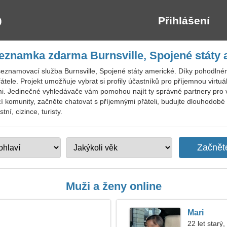
Přihlášení
eznamka zdarma Burnsville, Spojené státy
seznamovací služba Burnsville, Spojené státy americké. Díky pohodlné
tele. Projekt umožňuje vybrat si profily účastníků pro příjemnou virtuáln
emi. Jedinečné vyhledávače vám pomohou najít ty správné partnery pro
í komunity, začněte chatovat s příjemnými přáteli, budujte dlouhodobé 
í, cizince, turisty.
Muži a ženy online
Mari
22 let starý