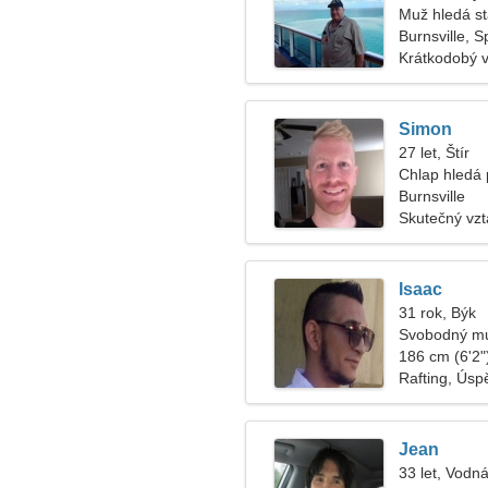
Muž hledá s
Burnsville, 
Krátkodobý 
Simon
27 let, Štír
Chlap hledá 
Burnsville
Skutečný vz
Isaac
31 rok, Býk
Svobodný mu
186 cm (6'2")
Rafting, Úsp
Jean
33 let, Vodná