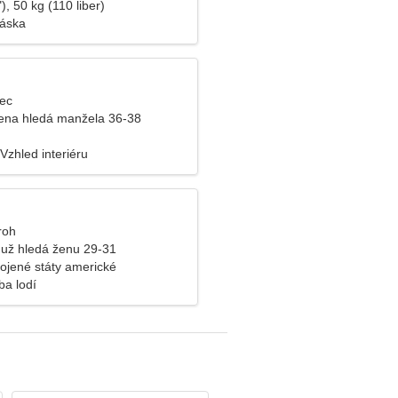
), 50 kg (110 liber)
láska
lec
ena hledá manžela 36-38
Vzhled interiéru
roh
už hledá ženu 29-31
ojené státy americké
ba lodí