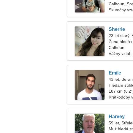
Calhoun, Spo
Skutečný vz
Sherrie
23 let starý,
Žena hledá 
Calhoun
Vážný vztah
Emile
43 let, Beran
Hledám štíh
187 cm (6'2")
Krátkodobý 
Harvey
59 let, Střele
Muž hledá s