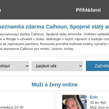
Přihlášení
seznamka zdarma Calhoun, Spojené státy 
seznamovací služba Calhoun, Spojené státy americké. Unikátní vyhledá
a flirtujte s uživateli v chatu, diskutujte o svých zájmech a budujte r
si se zajímavými partnery. Komunita pomáhá budovat vztahy, vytvářet
tné seznamce Calhoun pro místní, cizince, turisty.
Muži a ženy online
Erin
33 let, Býk
přítelkyni 22-30
Muž chce p