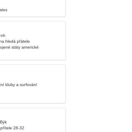
lates
roh
a hledá přátele
ojené státy americké
ční kluby a surfování
 Býk
přítele 28-32