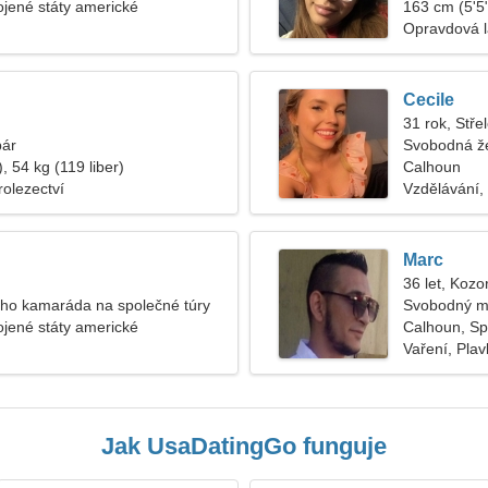
jené státy americké
163 cm (5'5"
Opravdová 
Cecile
31 rok, Stře
pár
Svobodná ž
, 54 kg (119 liber)
Calhoun
rolezectví
Vzdělávání, 
Marc
36 let, Kozo
ého kamaráda na společné túry
Svobodný m
jené státy americké
Calhoun, Sp
Vaření, Plav
Jak UsaDatingGo funguje