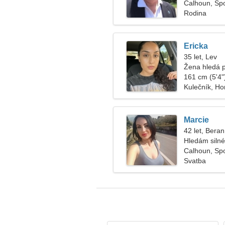
Calhoun, Spo
Rodina
Ericka
35 let, Lev
Žena hledá 
161 cm (5'4")
Kulečník, Ho
Marcie
42 let, Beran
Hledám siln
Calhoun, Spo
Svatba