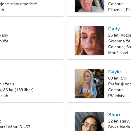
jené státy americké
Calhoun
tah
Filozofie, Pi
Carly
 Váhy
26 let, Kozo
muže
Skromná žen
Calhoun, Sp
Manželství
Gayle
60 let, Štír
lou ženu
Preferuji no
, 86 kg (189 liber)
Calhoun
vztah
Přátelství
Shari
c
22 let starý,
tarší dámu 51-57
Dívka hledá 