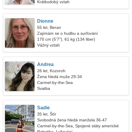
Krátkodobý vztah
Dionne
55 let, Beran
Zajímám se o hudbu a surfování
170 cm (5'7"), 61 kg (134 liber)
Vážný vztah
Andrea
26 let, Kozoroh
Žena hledá muže 29-34
Carmel-by-the-Sea
Svatba
Sadie
35 let, Štír
Svobodná žena hledá manžela 36-47
Carmel-by-the-Sea, Spojené státy americké
Robotika, Lyžování