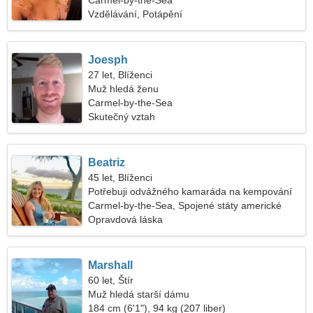
Carmel-by-the-Sea
Vzdělávání, Potápění
Joesph
27 let, Blíženci
Muž hledá ženu
Carmel-by-the-Sea
Skutečný vztah
Beatriz
45 let, Blíženci
Potřebuji odvážného kamaráda na kempování
Carmel-by-the-Sea, Spojené státy americké
Opravdová láska
Marshall
60 let, Štír
Muž hledá starší dámu
184 cm (6'1"), 94 kg (207 liber)