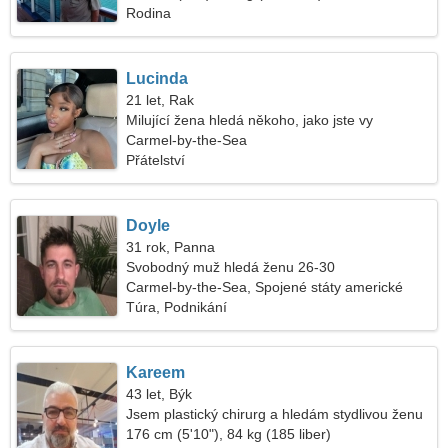
Rodina
Lucinda
21 let, Rak
Milující žena hledá někoho, jako jste vy
Carmel-by-the-Sea
Přátelství
Doyle
31 rok, Panna
Svobodný muž hledá ženu 26-30
Carmel-by-the-Sea, Spojené státy americké
Túra, Podnikání
Kareem
43 let, Býk
Jsem plastický chirurg a hledám stydlivou ženu
176 cm (5'10"), 84 kg (185 liber)