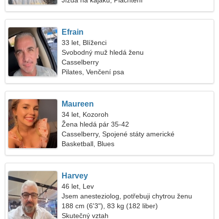
Jízda na kajaku, Plachtění
Efrain
33 let, Blíženci
Svobodný muž hledá ženu
Casselberry
Pilates, Venčení psa
Maureen
34 let, Kozoroh
Žena hledá pár 35-42
Casselberry, Spojené státy americké
Basketball, Blues
Harvey
46 let, Lev
Jsem anesteziolog, potřebuji chytrou ženu
188 cm (6'3"), 83 kg (182 liber)
Skutečný vztah