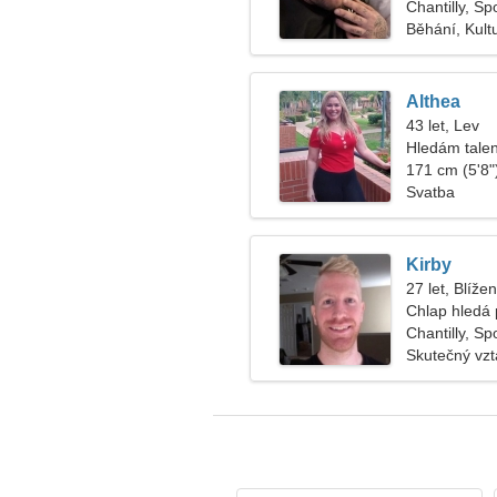
Chantilly, S
Běhání, Kultu
Althea
43 let, Lev
Hledám tale
171 cm (5'8")
Svatba
Kirby
27 let, Blížen
Chlap hledá p
Chantilly, S
Skutečný vz