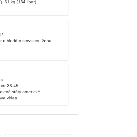
), 61 kg (134 liber)
ář
r a hledám smyslnou ženu
ec
pár 36-45
pojené státy americké
va videa