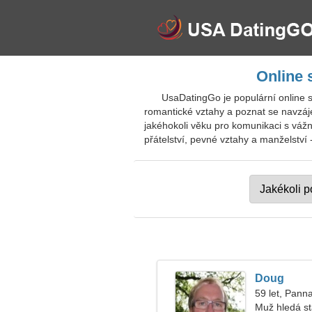
Online 
UsaDatingGo je populární online s
romantické vztahy a poznat se navzáje
jakéhokoli věku pro komunikaci s váž
přátelství, pevné vztahy a manželství 
Doug
59 let, Pann
Muž hledá s