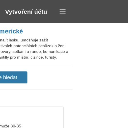
Vytvoření účtu
americké
ajít lásku, umožňuje zažít
ktivních potenciálních schůzek a žen
ovory, setkání a rande, komunikace a
ly pro místní, cizince, turisty.
 muže 30-35