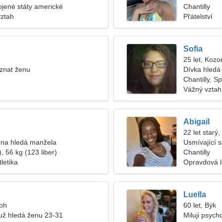
pojené státy americké
Chantilly
vztah
Přátelství
Sofia
25 let, Kozo
znat ženu
Dívka hledá 
Chantilly, S
Vážný vztah
Abigail
22 let starý
na hledá manžela
Usmívající s
, 56 kg (123 liber)
Chantilly
tletika
Opravdová 
Luella
roh
60 let, Býk
ž hledá ženu 23-31
Miluji psycho