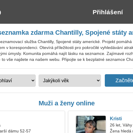
Přihlášení
seznamka zdarma Chantilly, Spojené státy 
eznamovací služba Chantilly, Spojené státy americké. Projekt pomáhá n
m v korespondenci. Otevírá příležitosti pro pokročilé vyhledávání atra
nými úmysly. Komunita pomáhá najít lásku na seznamce. Zajímavé rozh
- to vše najdete na našem webu. Připojte se k bezplatné seznamce Chantil
Muži a ženy online
Kristi
a
26 let, Váhy
tarší dámu 52-57
Žena hledá