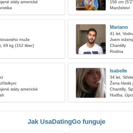
pojené státy americké
156 cm (5'2"
ristika
Manželství
Mariano
41 let, Vodn
ntovaného muže
Jsem inžený
, 69 kg (152 liber)
Chantilly
Rodina
Isabelle
ci
34 let, Střel
řítelkyni
Žena hledá 
pojené státy americké
Chantilly, S
tah
Hudba, Úpra
Jak UsaDatingGo funguje