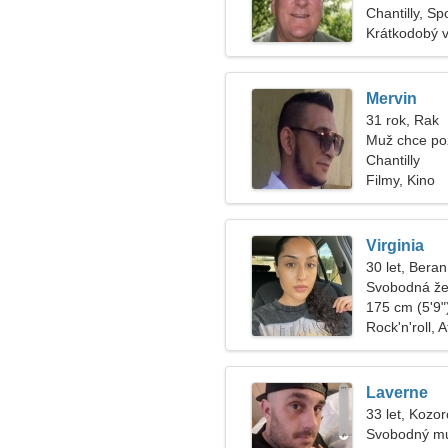
Chantilly, S
Krátkodobý 
Mervin
31 rok, Rak
Muž chce po
Chantilly
Filmy, Kino
Virginia
30 let, Beran
Svobodná že
175 cm (5'9")
Rock'n'roll, A
Laverne
33 let, Kozo
Svobodný mu