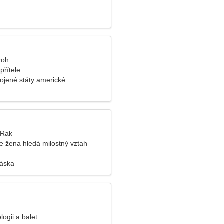
roh
přítele
pojené státy americké
, Rak
e žena hledá milostný vztah
láska
logii a balet