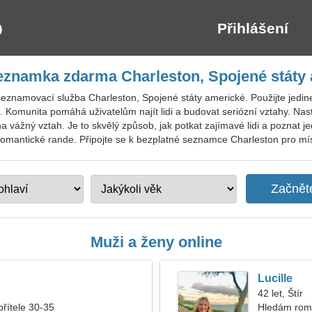
Přihlášení
eznamka zdarma Charleston, Spojené státy
eznamovací služba Charleston, Spojené státy americké. Použijte jedin
Komunita pomáhá uživatelům najít lidi a budovat seriózní vztahy. Nasta
a vážný vztah. Je to skvělý způsob, jak potkat zajímavé lidi a poznat j
omantické rande. Připojte se k bezplatné seznamce Charleston pro místní
Muži a ženy online
Lucille
42 let, Štír
přítele 30-35
Hledám roma