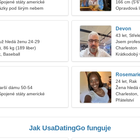
Spojené státy americké
166 cm (5'6"
házky pod širým nebem
Opravdová 
Devon
43 let, Střel
ž hledá ženu 24-29
Jsem profeso
, 86 kg (189 liber)
citlivou ženu
Charleston
k, Baseball
Krátkodobý 
Rosemari
24 let, Rak
tarší dámu 50-54
Žena hledá
Spojené státy americké
Charleston,
Přátelství
Jak UsaDatingGo funguje