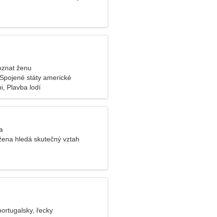
oznat ženu
 Spojené státy americké
i, Plavba lodí
a
 žena hledá skutečný vztah
ortugalsky, řecky