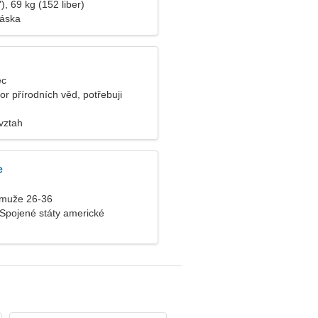
), 69 kg (152 liber)
láska
ec
r přírodních věd, potřebuji
vztah
e
 muže 26-36
 Spojené státy americké