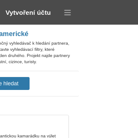
Vytvoření účtu
 americké
ečný vyhledávač k hledání partnera,
vte vyhledávací filtry, které
eden druhého. Projekt najde partnery
, cizince, turisty.
ntickou kamarádku na výlet