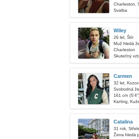
Charleston, 
Svatba
Wiley
26 let, Štír
Muž hledá ž
Charleston
Skutečný vz
Carmen
32 let, Kozo
Svobodná že
161 cm (5'4")
Karting, Kuž
Catalina
31 rok, Střel
Žena hledá 