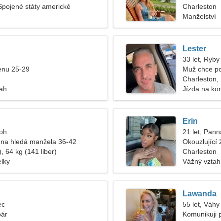
Spojené státy americké
Charleston
Manželství
Lester
33 let, Ryby
enu 25-29
Muž chce p
Charleston,
tah
Jízda na kon
Erin
roh
21 let, Pann
na hledá manžela 36-42
Okouzlující
, 64 kg (141 liber)
Charleston
elky
Vážný vztah
Lawanda
ec
55 let, Váhy
pár
Komunikuji p