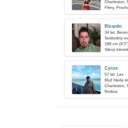
Charleston, 
Filmy, Proc
Ricardo
34 let, Beran
Svobodný mu
188 cm (6'3")
Silový trénin
Cyrus
57 let, Lev
Muž hledá s
Charleston, 
Rodina