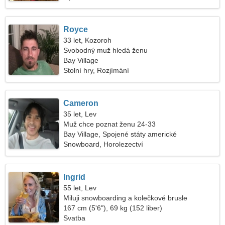
Royce
33 let, Kozoroh
Svobodný muž hledá ženu
Bay Village
Stolní hry, Rozjímání
Cameron
35 let, Lev
Muž chce poznat ženu 24-33
Bay Village, Spojené státy americké
Snowboard, Horolezectví
Ingrid
55 let, Lev
Miluji snowboarding a kolečkové brusle
167 cm (5'6"), 69 kg (152 liber)
Svatba