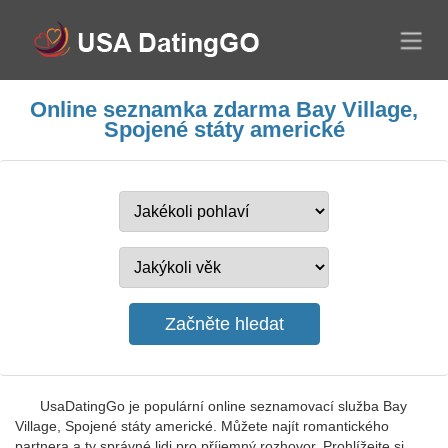
Online seznamka zdarma Bay Village,
Spojené státy americké
UsaDatingGo je populární online seznamovací služba Bay
Village, Spojené státy americké. Můžete najít romantického
partnera a ty správné lidi pro příjemný rozhovor. Prohlížejte si