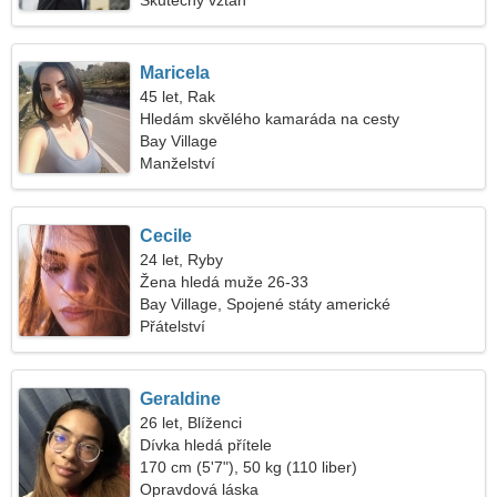
Skutečný vztah
Maricela
45 let, Rak
Hledám skvělého kamaráda na cesty
Bay Village
Manželství
Cecile
24 let, Ryby
Žena hledá muže 26-33
Bay Village, Spojené státy americké
Přátelství
Geraldine
26 let, Blíženci
Dívka hledá přítele
170 cm (5'7"), 50 kg (110 liber)
Opravdová láska