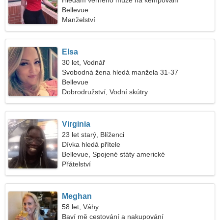
Hledám věrného muže na kempování
Bellevue
Manželství
Elsa
30 let, Vodnář
Svobodná žena hledá manžela 31-37
Bellevue
Dobrodružství, Vodní skútry
Virginia
23 let starý, Blíženci
Dívka hledá přítele
Bellevue, Spojené státy americké
Přátelství
Meghan
58 let, Váhy
Baví mě cestování a nakupování