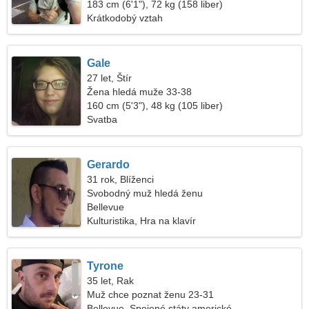
183 cm (6'1"), 72 kg (158 liber)
Krátkodobý vztah
Gale
27 let, Štír
Žena hledá muže 33-38
160 cm (5'3"), 48 kg (105 liber)
Svatba
Gerardo
31 rok, Blíženci
Svobodný muž hledá ženu
Bellevue
Kulturistika, Hra na klavír
Tyrone
35 let, Rak
Muž chce poznat ženu 23-31
Bellevue, Spojené státy americké