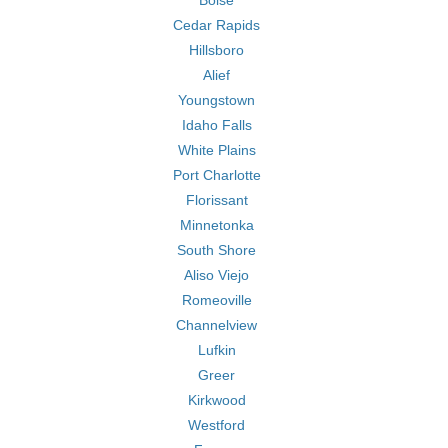
Boise
Cedar Rapids
Hillsboro
Alief
Youngstown
Idaho Falls
White Plains
Port Charlotte
Florissant
Minnetonka
South Shore
Aliso Viejo
Romeoville
Channelview
Lufkin
Greer
Kirkwood
Westford