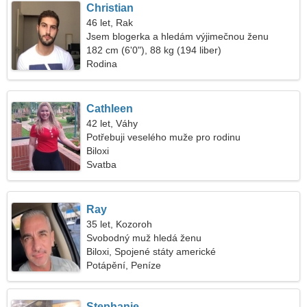
Christian
46 let, Rak
Jsem blogerka a hledám výjimečnou ženu
182 cm (6'0"), 88 kg (194 liber)
Rodina
Cathleen
42 let, Váhy
Potřebuji veselého muže pro rodinu
Biloxi
Svatba
Ray
35 let, Kozoroh
Svobodný muž hledá ženu
Biloxi, Spojené státy americké
Potápění, Peníze
Stephanie