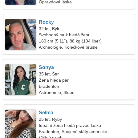
Opravdová láska
Rocky
32 let, Býk
Svobodný muž hledá ženu
180 cm (5'11"), 88 kg (194 liber)
Archeologie, Kolečkové brusle
Sonya
35 let, Štír
Žena hledá pár
Bradenton
Astronomie, Blues
Selma
25 let, Ryby
Ideální žena hledá pravou lásku
Bradenton, Spojené státy americké
Vážný vztah