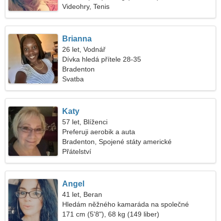
Videohry, Tenis
Brianna
26 let, Vodnář
Dívka hledá přítele 28-35
Bradenton
Svatba
Katy
57 let, Blíženci
Preferuji aerobik a auta
Bradenton, Spojené státy americké
Přátelství
Angel
41 let, Beran
Hledám něžného kamaráda na společné
lyžování
171 cm (5'8"), 68 kg (149 liber)