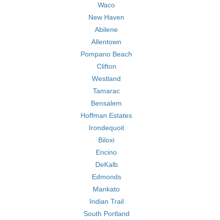
Waco
New Haven
Abilene
Allentown
Pompano Beach
Clifton
Westland
Tamarac
Bensalem
Hoffman Estates
Irondequoit
Biloxi
Encino
DeKalb
Edmonds
Mankato
Indian Trail
South Portland