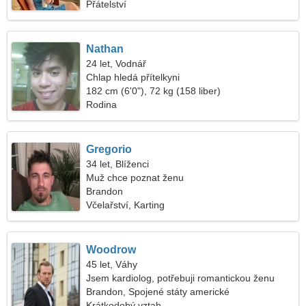
Přátelství
Nathan
24 let, Vodnář
Chlap hledá přítelkyni
182 cm (6'0"), 72 kg (158 liber)
Rodina
Gregorio
34 let, Blíženci
Muž chce poznat ženu
Brandon
Včelařství, Karting
Woodrow
45 let, Váhy
Jsem kardiolog, potřebuji romantickou ženu
Brandon, Spojené státy americké
Krátkodobý vztah