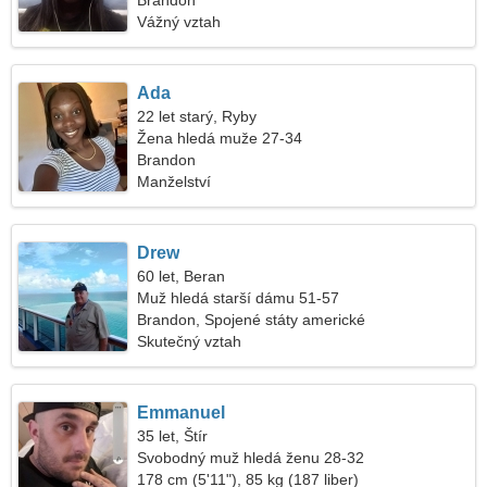
Brandon
Vážný vztah
Ada
22 let starý, Ryby
Žena hledá muže 27-34
Brandon
Manželství
Drew
60 let, Beran
Muž hledá starší dámu 51-57
Brandon, Spojené státy americké
Skutečný vztah
Emmanuel
35 let, Štír
Svobodný muž hledá ženu 28-32
178 cm (5'11"), 85 kg (187 liber)