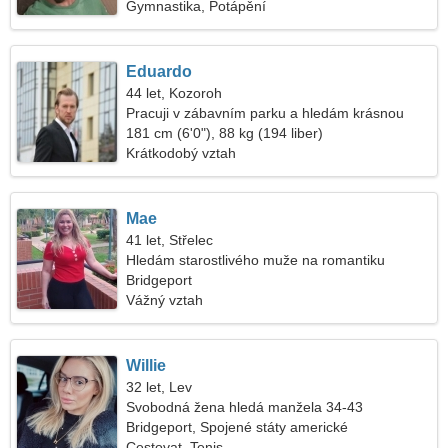
Gymnastika, Potápění
Eduardo
44 let, Kozoroh
Pracuji v zábavním parku a hledám krásnou
ženu
181 cm (6'0"), 88 kg (194 liber)
Krátkodobý vztah
Mae
41 let, Střelec
Hledám starostlivého muže na romantiku
Bridgeport
Vážný vztah
Willie
32 let, Lev
Svobodná žena hledá manžela 34-43
Bridgeport, Spojené státy americké
Cestovat, Tenis