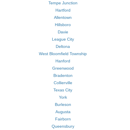
Tempe Junction
Hartford
Allentown
Hillsboro
Davie
League City
Deltona
West Bloomfield Township
Hanford
Greenwood
Bradenton
Collierville
Texas City
York
Burleson
Augusta
Fairborn
Queensbury