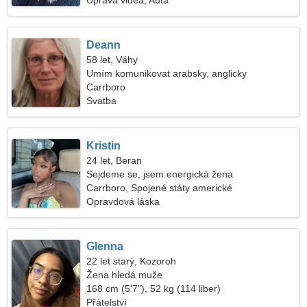
Úprava videa, Auta
Deann
58 let, Váhy
Umím komunikovat arabsky, anglicky
Carrboro
Svatba
Kristin
24 let, Beran
Sejdeme se, jsem energická žena
Carrboro, Spojené státy americké
Opravdová láska
Glenna
22 let starý, Kozoroh
Žena hledá muže
168 cm (5'7"), 52 kg (114 liber)
Přátelství