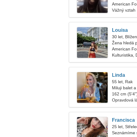
American For
Vážný vztah
Louisa
30 let, Blížen
Žena hledá 
American Fo
Kulturistika,
Linda
55 let, Rak
Miluji balet 
162 cm (5'4")
Opravdová l
Francisca
25 let, Střele
Seznámíme s