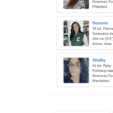
American For
Přátelství
Socorro
35 let, Pann
Svobodná že
164 cm (5'5")
Anime, Auta
Shelby
41 let, Ryby
Potřebuji ta
vaření
American For
Manželství