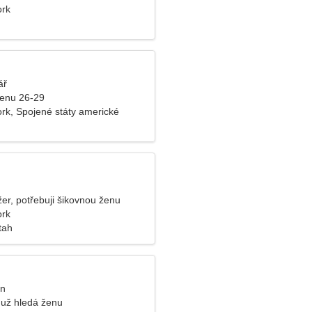
ork
ář
ženu 26-29
rk, Spojené státy americké
r, potřebuji šikovnou ženu
ork
tah
an
už hledá ženu