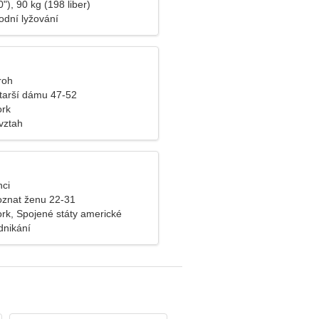
"), 90 kg (198 liber)
dní lyžování
roh
tarší dámu 47-52
ork
vztah
nci
znat ženu 22-31
rk, Spojené státy americké
dnikání