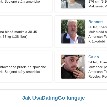
k, Spojené státy americké
176 cm (5'10
Makramé, Vo
Bennett
a
56 let, Kozo
na hledá manžela 38-45
Muž hledá s
, 63 kg (138 liber)
American F
Krátkodobý 
Caleb
34 let, Blíže
lentovaného přítele na společné
Muž chce po
k, Spojené státy americké
American Fo
Rybolov, Po
Jak UsaDatingGo funguje