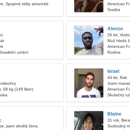
k, Spojené státy americké
American F
Svatba
Alonzo
ci
26 let, Vodn
pár
Muž hledá 
rk
American Fo
 Divadelní umění
Rodina
Israel
44 let, Rak
a videohry
Jsem manaže
, 68 kg (149 liber)
American F
áska
Skutečný vz
Blaine
c
31 rok, Ber
e, jsem skvělá žena
Svobodný m