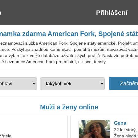
Přihlášení
znamka zdarma American Fork, Spojené stát
seznamovací služba American Fork, Spojené státy americké. Projekt u
eznamce. Poskytuje snadnou komunikaci, pomáhá mužům navazovat vážné v
ku a vybírejte z velké databáze uživatelských profilů. Nastavte potřebn
tné seznamce American Fork pro místní, cizince, turisty.
Muži a ženy online
Gena
22 let starý,
řítele
Žena hledá