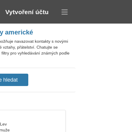
Vytvoření účtu
y americké
možňuje navazovat kontakty s novými
ztahy, přátelství. Chatujte se
é filtry pro vyhledávání známých podle
 Lev
 muže