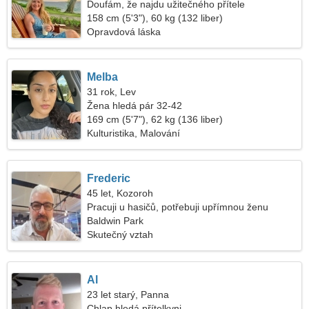
Doufám, že najdu užitečného přítele
158 cm (5'3"), 60 kg (132 liber)
Opravdová láska
Melba
31 rok, Lev
Žena hledá pár 32-42
169 cm (5'7"), 62 kg (136 liber)
Kulturistika, Malování
Frederic
45 let, Kozoroh
Pracuji u hasičů, potřebuji upřímnou ženu
Baldwin Park
Skutečný vztah
Al
23 let starý, Panna
Chlap hledá přítelkyni