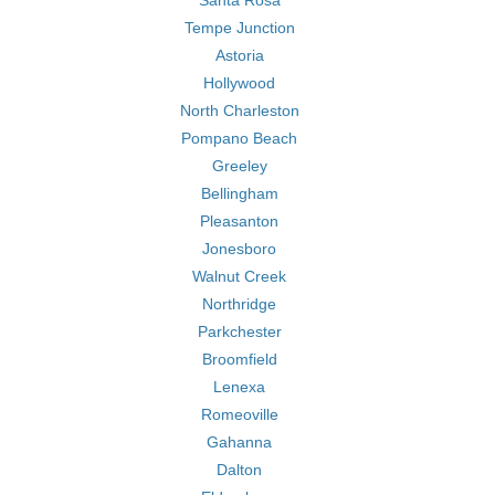
Santa Rosa
Tempe Junction
Astoria
Hollywood
North Charleston
Pompano Beach
Greeley
Bellingham
Pleasanton
Jonesboro
Walnut Creek
Northridge
Parkchester
Broomfield
Lenexa
Romeoville
Gahanna
Dalton