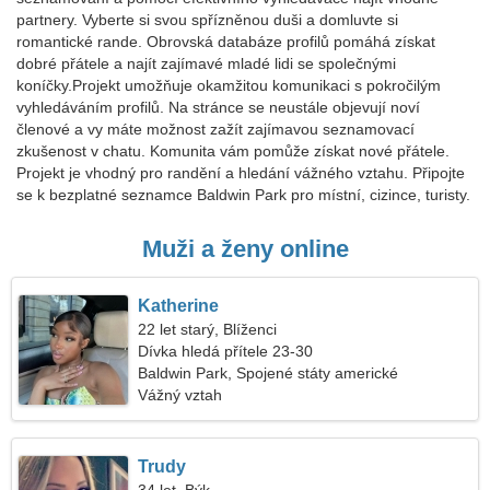
partnery. Vyberte si svou spřízněnou duši a domluvte si
romantické rande. Obrovská databáze profilů pomáhá získat
dobré přátele a najít zajímavé mladé lidi se společnými
koníčky.Projekt umožňuje okamžitou komunikaci s pokročilým
vyhledáváním profilů. Na stránce se neustále objevují noví
členové a vy máte možnost zažít zajímavou seznamovací
zkušenost v chatu. Komunita vám pomůže získat nové přátele.
Projekt je vhodný pro randění a hledání vážného vztahu. Připojte
se k bezplatné seznamce Baldwin Park pro místní, cizince, turisty.
Muži a ženy online
Katherine
22 let starý, Blíženci
Dívka hledá přítele 23-30
Baldwin Park, Spojené státy americké
Vážný vztah
Trudy