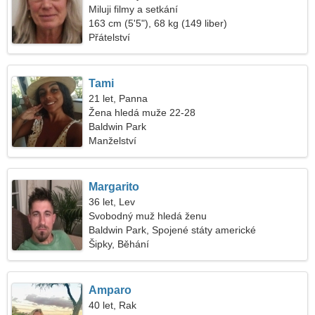
Miluji filmy a setkání
163 cm (5'5"), 68 kg (149 liber)
Přátelství
Tami
21 let, Panna
Žena hledá muže 22-28
Baldwin Park
Manželství
Margarito
36 let, Lev
Svobodný muž hledá ženu
Baldwin Park, Spojené státy americké
Šipky, Běhání
Amparo
40 let, Rak