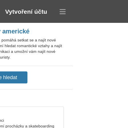
Vytvoření účtu
y americké
 pomáhá setkat se a najít nové
í hledat romantické vztahy a najít
nikaci a umožní vám najít nové
risty.
nci
ovní procházky a skateboarding