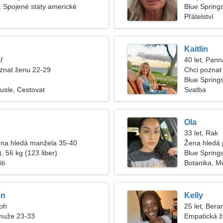
, Spojené státy americké
Blue Spring
Přátelství
Kaitlin
ř
40 let, Pann
znat ženu 22-29
Chci poznat 
Blue Spring
usle, Cestovat
Svatba
Ola
33 let, Rak
na hledá manžela 35-40
Žena hledá 
, 56 kg (123 liber)
Blue Spring
ti
Botanika, M
on
Kelly
roh
25 let, Bera
muže 23-33
Empatická ž