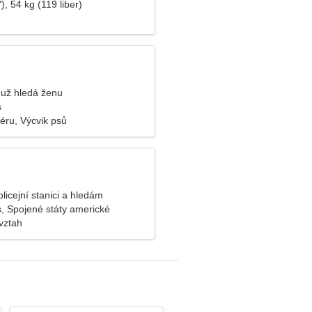
), 54 kg (119 liber)
už hledá ženu
s
iéru, Výcvik psů
olicejní stanici a hledám
 ženu
s, Spojené státy americké
vztah