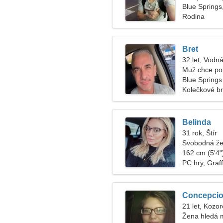
Blue Springs
Rodina
Bret
32 let, Vodná
Muž chce po
Blue Springs
Kolečkové br
Belinda
31 rok, Štír
Svobodná že
162 cm (5'4")
PC hry, Graffi
Concepci
21 let, Kozo
Žena hledá 