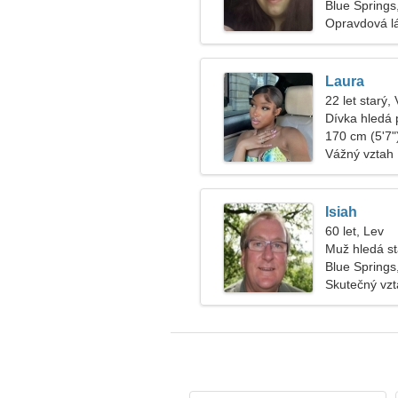
Blue Springs
Opravdová l
Laura
22 let starý,
Dívka hledá p
170 cm (5'7")
Vážný vztah
Isiah
60 let, Lev
Muž hledá s
Blue Springs
Skutečný vz