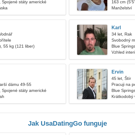
, Spojené státy americké
163 cm (5'5"
áska
Manželství
Karl
 Vodnář
34 let, Rak
řítele
Svobodný m
, 55 kg (121 liber)
Blue Spring
Vzhled inter
Ervin
45 let, Štír
tarší dámu 49-55
Pracuji na p
, Spojené státy americké
romantickou
Blue Spring
tah
Krátkodobý 
Jak UsaDatingGo funguje