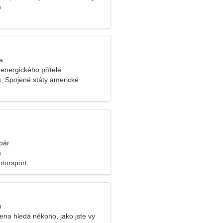
s
a
energického přítele
s, Spojené státy americké
pár
s
otorsport
n
ena hledá někoho, jako jste vy