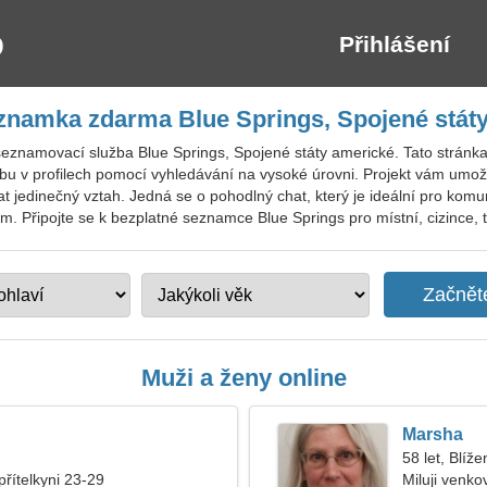
Přihlášení
znamka zdarma Blue Springs, Spojené stát
seznamovací služba Blue Springs, Spojené státy americké. Tato stránka
obu v profilech pomocí vyhledávání na vysoké úrovni. Projekt vám umožn
 jedinečný vztah. Jedná se o pohodlný chat, který je ideální pro komu
m. Připojte se k bezplatné seznamce Blue Springs pro místní, cizince, tu
Muži a ženy online
Marsha
58 let, Blíže
přítelkyni 23-29
Miluji venk