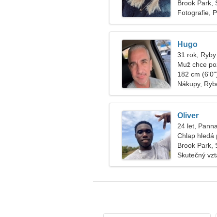
Brook Park, 
Fotografie, P
Hugo
31 rok, Ryby
Muž chce po
182 cm (6'0")
Nákupy, Ryb
Oliver
24 let, Pann
Chlap hledá p
Brook Park, 
Skutečný vz