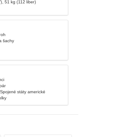
), 51 kg (112 liber)
roh
 a šachy
nci
pár
 Spojené státy americké
lky