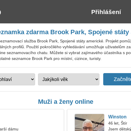
Přihlášení
eznamka zdarma Brook Park, Spojené státy
seznamovací služba Brook Park, Spojené státy americké. Projekt pomůž
eálných profilů. Použití pokročilého vyhledávání umožňuje uživatelům za
ine seznamovacího chatu. Můžete si vybrat zajímavého účastníka s po
zplatné seznamce Brook Park pro místní, cizince, turisty.
Muži a ženy online
Winston
46 let, Štír
tarší dámu
Jsem dětský