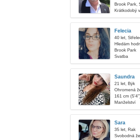
Brook Park, 
Krátkodobý 
Felecia
40 let, Střele
Hledám hodn
Brook Park
Svatba
Saundra
21 let, Býk
Ohromená že
161 cm (5'4")
Manželství
Sara
35 let, Rak
Svobodná že