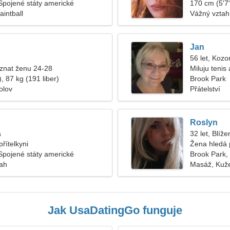
Spojené státy americké
170 cm (5'7"
aintball
Vážný vztah
Jan
56 let, Kozo
znat ženu 24-28
Miluju tenis
, 87 kg (191 liber)
Brook Park
olov
Přátelství
Roslyn
a
32 let, Blíže
řítelkyni
Žena hledá 
Spojené státy americké
Brook Park,
tah
Masáž, Kuže
Jak UsaDatingGo funguje