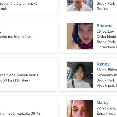
Spojené státy americké
Brook Park
vztah
Rodina
Shawna
c
26 let, Lev
ého muže pro život
Dívka hledá 
Brook Park,
Opravdová 
Kenny
33 let, Blíže
na hledá pravou lásku
Svobodný m
, 53 kg (116 liber)
Brook Park
Výcvik psů,
Marcy
22 let starý
na hledá manžela 36-42
Žena hledá