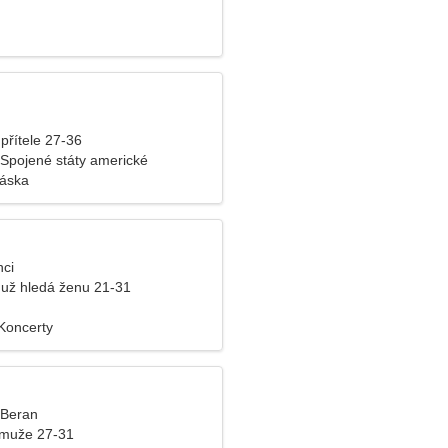
přítele 27-36
 Spojené státy americké
láska
nci
už hledá ženu 21-31
 Koncerty
, Beran
 muže 27-31