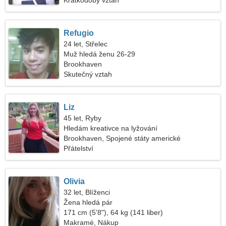
Krátkodobý vztah
Refugio
24 let, Střelec
Muž hledá ženu 26-29
Brookhaven
Skutečný vztah
Liz
45 let, Ryby
Hledám kreativce na lyžování
Brookhaven, Spojené státy americké
Přátelství
Olivia
32 let, Blíženci
Žena hledá pár
171 cm (5'8"), 64 kg (141 liber)
Makramé, Nákup