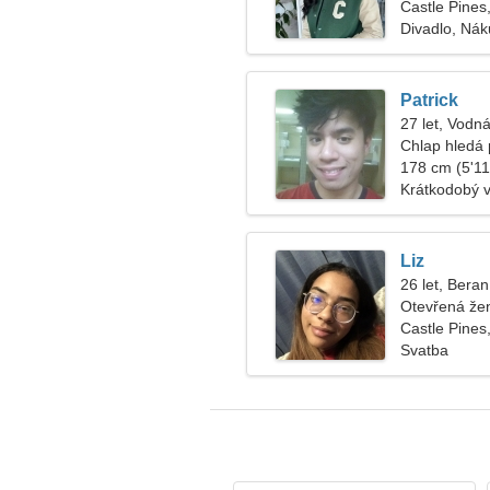
Castle Pines
Divadlo, Ná
Patrick
27 let, Vodná
Chlap hledá p
178 cm (5'11"
Krátkodobý 
Liz
26 let, Beran
Otevřená že
Castle Pines
Svatba