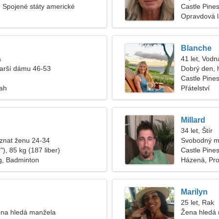
, Spojené státy americké
Castle Pine
Opravdová 
Blanche
a
41 let, Vodn
tarší dámu 46-53
Dobrý den, 
Castle Pine
tah
Přátelství
Millard
34 let, Štír
znat ženu 24-34
Svobodný m
), 85 kg (187 liber)
Castle Pine
g, Badminton
Házená, Pr
Marilyn
25 let, Rak
na hledá manžela
Žena hledá