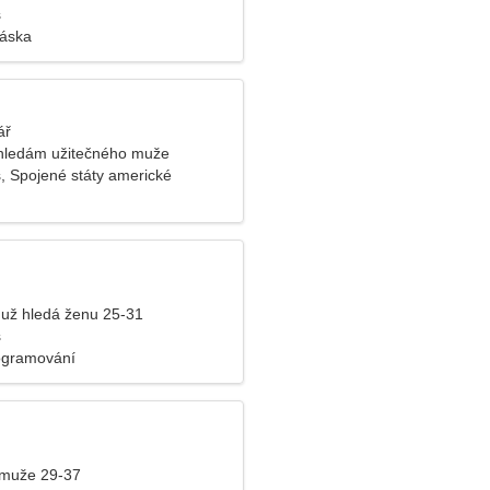
s
láska
ář
hledám užitečného muže
s, Spojené státy americké
už hledá ženu 25-31
s
ogramování
 muže 29-37