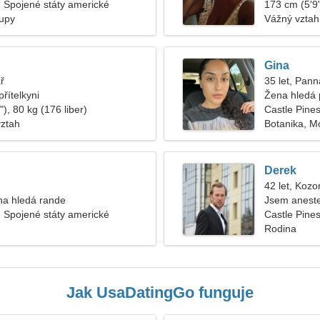
, Spojené státy americké
173 cm (5'9"
kupy
Vážný vztah
Gina
ř
35 let, Pann
řítelkyni
Žena hledá 
), 80 kg (176 liber)
Castle Pine
vztah
Botanika, M
Derek
42 let, Kozo
na hledá rande
Jsem aneste
, Spojené státy americké
Castle Pine
Rodina
Jak UsaDatingGo funguje