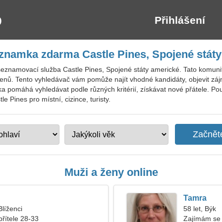
Přihlášení
znamka zdarma Castle Pines, Spojené stát
seznamovací služba Castle Pines, Spojené státy americké. Tato komuni
lenů. Tento vyhledávač vám pomůže najít vhodné kandidáty, objevit zájm
nka pomáhá vyhledávat podle různých kritérií, získávat nové přátele. Po
e Pines pro místní, cizince, turisty.
Muži a ženy online
Tamra
Blíženci
58 let, Býk
přítele 28-33
Zajímám se 