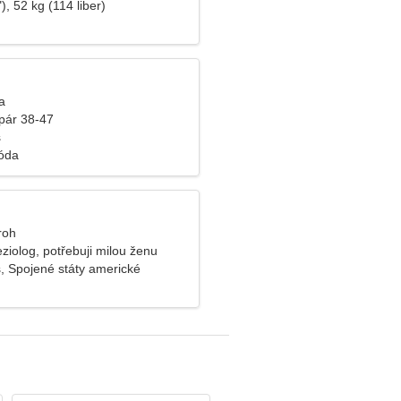
), 52 kg (114 liber)
a
pár 38-47
s
óda
roh
ziolog, potřebuji milou ženu
s, Spojené státy americké