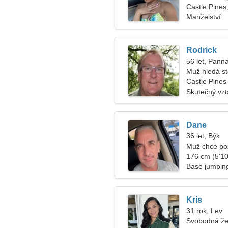
Castle Pines
Manželství
Rodrick
56 let, Pann
Muž hledá s
Castle Pines
Skutečný vz
Dane
36 let, Býk
Muž chce po
176 cm (5'10"
Base jumpin
Kris
31 rok, Lev
Svobodná že